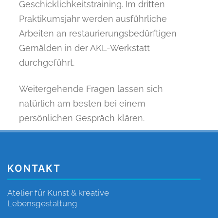
Geschicklichkeitstraining. Im dritten
Praktikumsjahr werden ausführliche
Arbeiten an restaurierungsbedürftigen
Gemälden in der AKL-Werkstatt
durchgeführt.
Weitergehende Fragen lassen sich
natürlich am besten bei einem
persönlichen Gespräch klären.
KONTAKT
Atelier für Kunst & kreative
Lebensgestaltung